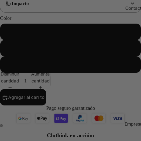
Impacto
Contac
Color
Gris
Negro
Blanco
Tecnolo
Disminuir
Aumentar
cantidad
cantidad
Agregar al carrito
Pago seguro garantizado
Empres
Clothink en acción:
Abrir
Abrir