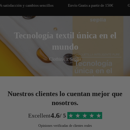
encillos
Envío Gratis a partir de 150€
Garantía devoluciones hast
Tecnología textil única en el
mundo
Clothink x Sepiia
Nuestros clientes lo cuentan mejor que
nosotros.
4.6
Excellent
/ 5
Opiniones verificadas de clientes reales