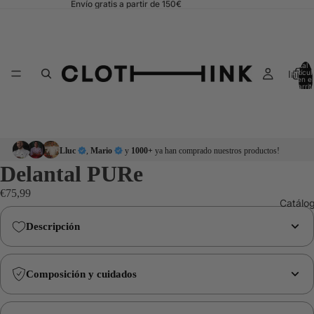
Envío gratis a partir de 150€
Total 
Inicio
artícul
en el
carrit
0
Lluc
,
Mario
y
1000+
ya han comprado nuestros productos!
Delantal PURe
€75,99
Catálo
Descripción
Composición y cuidados