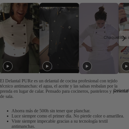
imagen
imagen
a
a
pantalla
pantalla
completa
completa
Chaquetillas
El Delantal PURe es un delantal de cocina profesional con tejido
técnico antimanchas: el agua, el aceite y las salsas resbalan por la
Delanta
prenda en lugar de calar. Pensado para cocineros, pasteleros y personal
de sala.
Ahorra más de 500h sin tener que planchar.
Luce siempre como el primer día. No pierde color o amarillea.
Viste siempre impecable gracias a su tecnología textil
antimanchas.