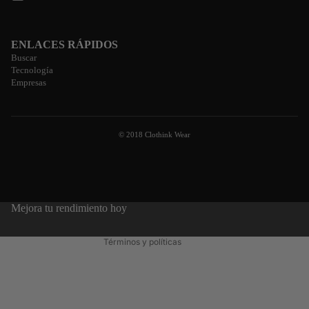
ENLACES RÁPIDOS
Buscar
Tecnología
Empresas
Política de privacidad
© 2018 Clothink Wear
Política de reembolso
Términos del servicio
Información de contacto
Política de envío
Mejora tu rendimiento hoy
Aviso legal
Términos y políticas