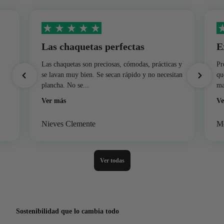
Las chaquetas perfectas
E
Las chaquetas son preciosas, cómodas, prácticas y
Pr
se lavan muy bien. Se secan rápido y no necesitan
qu
plancha. No se...
ma
Ver más
Ve
Nieves Clemente
Mo
Ver todas
Sostenibilidad que lo cambia todo